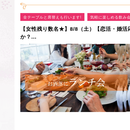
全テーブルと席替えも行います!
気軽に楽しめる飲み会
【女性残り数名★】8/8（土）【恋活・婚活
か？...