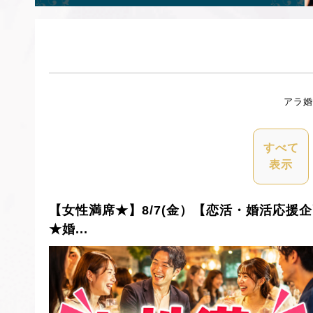
アラ婚
すべて
表示
【女性満席★】8/7(金）【恋活・婚活応援
★婚...