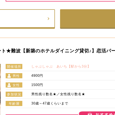
スタート★難波【新築のホテルダイニング貸切♪】恋活
しゃぶしゃぶ あいち【駅から3分】
開催場所
4900円
男性
1500円
女性
男性残り数名★／女性残り数名★
参加状況
30歳～47歳くらいまで
年齢層