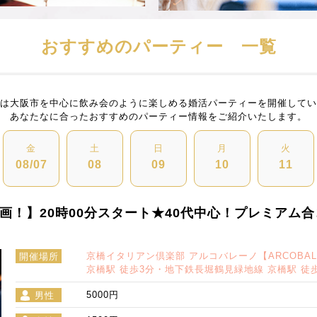
おすすめのパーティー 一覧
は大阪市を中心に飲み会のように楽しめる婚活パーティーを開催してい
あなたなに合ったおすすめのパーティー情報をご紹介いたします。
金
土
日
月
火
08/07
08
09
10
11
企画！】20時00分スタート★40代中心！プレミアム
京橋イタリアン倶楽部 アルコバレーノ【ARCOBA
開催場所
京橋駅 徒歩3分・地下鉄長堀鶴見緑地線 京橋駅 徒
5000円
男性