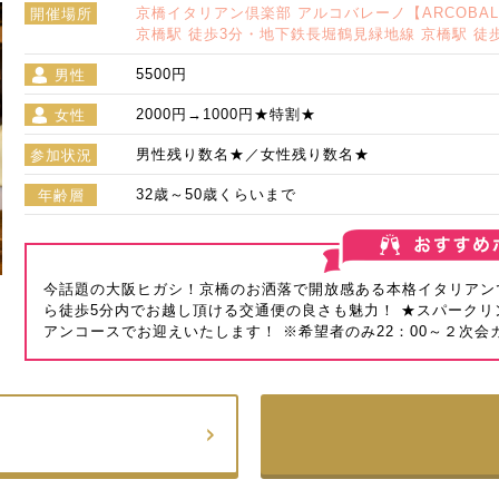
京橋イタリアン倶楽部 アルコバレーノ【ARCOBA
開催場所
京橋駅 徒歩3分・地下鉄長堀鶴見緑地線 京橋駅 徒
5500円
男性
2000円→1000円★特割★
女性
男性残り数名★／女性残り数名★
参加状況
32歳～50歳くらいまで
年齢層
今話題の大阪ヒガシ！京橋のお洒落で開放感ある本格イタリアン
ら徒歩5分内でお越し頂ける交通便の良さも魅力！ ★スパーク
アンコースでお迎えいたします！ ※希望者のみ22：00～２次会カ