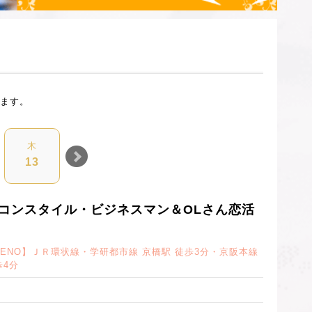
ます。
木
金
土
日
火
13
14
15
16
18
合コンスタイル・ビジネスマン＆OLさん恋活
LENO】ＪＲ環状線・学研都市線 京橋駅 徒歩3分・京阪本線
歩4分