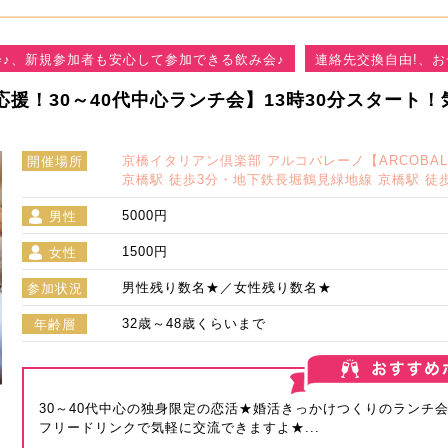
♪、新規参加者も安心して参加できる飲み会♪
連絡先交換自由!、お
応援！30～40代中心ランチ会】13時30分スター
京橋イタリアン倶楽部 アルコバレーノ【ARCOBA
開催場所
京橋駅 徒歩3分・地下鉄長堀鶴見緑地線 京橋駅 徒
5000円
男性
1500円
女性
男性残り数名★／女性残り数名★
参加状況
32歳～48歳くらいまで
年齢層
30～40代中心の独身限定の恋活★婚活きっかけつくりのランチ
フリードリンクで気軽に交流できますよ★...