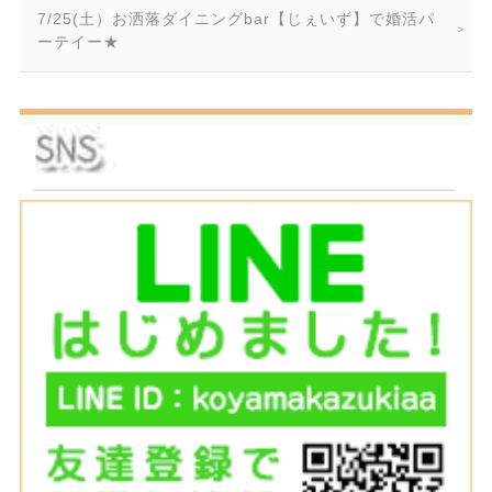
7/25(土）お洒落ダイニングbar【じぇいず】で婚活パ
ーテイー★