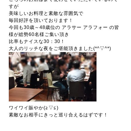
すが
美味しいお料理と素敵な雰囲気で
毎回好評を頂いております！
今回も30歳～48歳位の アラサー アラフォー の皆
様が総勢60名様ご集い頂き
比率もナイスな30：30！
大人のリッチな夜をご堪能頂きました(*^▽^*)
ワイワイ賑やか(≧▽≦)
素敵なお相手にきっと巡り合えるはずです！