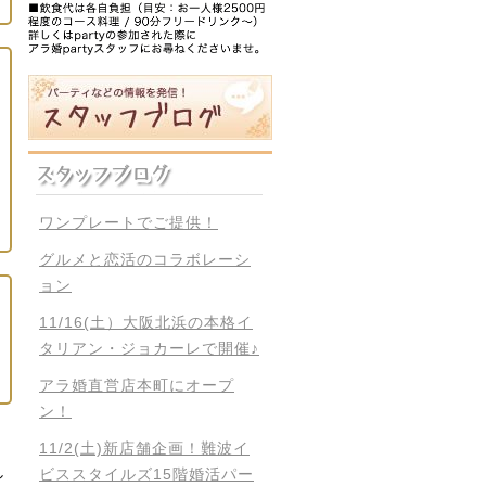
ワンプレートでご提供！
グルメと恋活のコラボレーシ
ョン
11/16(土）大阪北浜の本格イ
タリアン・ジョカーレで開催♪
アラ婚直営店本町にオープ
ン！
11/2(土)新店舗企画！難波イ
し
ビススタイルズ15階婚活パー