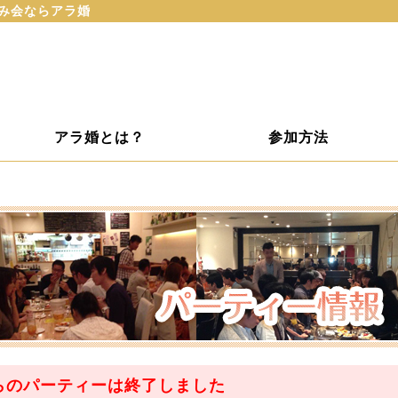
･飲み会ならアラ婚
アラ婚とは？
参加方法
らのパーティーは
終了
しました