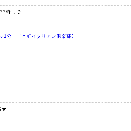
～22時まで
歩1分 【本町イタリアン倶楽部】
円
名★