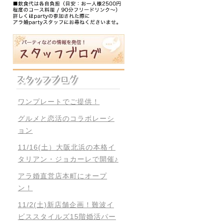
ワンプレートでご提供！
グルメと恋活のコラボレーシ
ョン
11/16(土）大阪北浜の本格イ
タリアン・ジョカーレで開催♪
アラ婚直営店本町にオープ
ン！
11/2(土)新店舗企画！難波イ
ビススタイルズ15階婚活パー