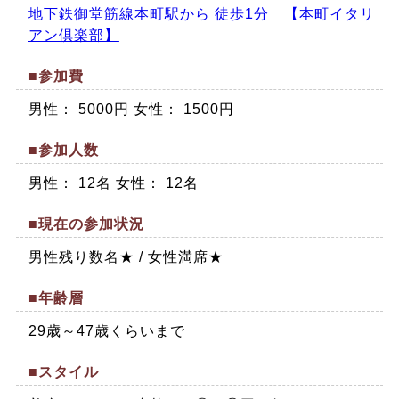
地下鉄御堂筋線本町駅から 徒歩1分 【本町イタリ
アン倶楽部】
■参加費
男性： 5000円 女性： 1500円
■参加人数
男性： 12名 女性： 12名
■現在の参加状況
男性残り数名★ / 女性満席★
■年齢層
29歳～47歳くらいまで
■スタイル