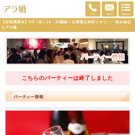
【女性満席★】7/5（水）19：30開始！お洒落な本町イタリ････飲み会な
らアラ婚
こちらのパーティーは
終了
しました