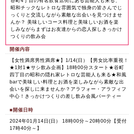
谷町4丁目の有名飲食店街にある芸能人も来る、
昭和チックなレトロな雰囲気で独身の皆さんでじ
っくりと交流しながら素敵な出会いを見つけませ
んか？ 美味しいコース料理と美味しいお酒を楽
しみながらまずはお友達からの恋人探しきっかけ
つくりの飲み会
開催内容
【女性満席男性満席★】1/14(日）【男女比率重視！
★1対1★サシ飲み企画】18時00分スタート★谷町
四丁目の昭和の隠れ家レトロな芸能人も来る★和風
barで美味しい料理とお酒を楽しみながら素敵な出
会いを探しに来ませんか？アラフォー・アラフィフ
中心！きっかけつくりの差し飲み会風パーティー
■開催日時
2024年01月14日(日） 18時00分～20時00分【受付
17時40分～】