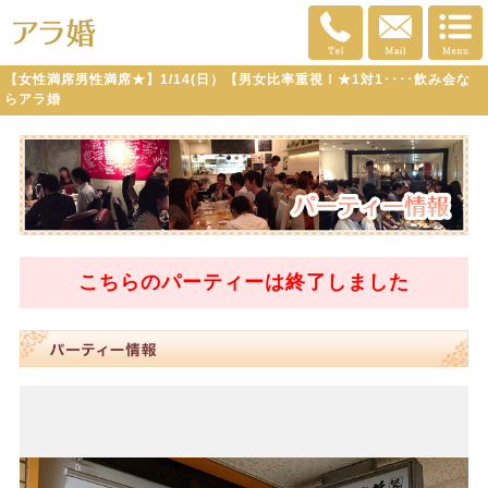
【女性満席男性満席★】1/14(日）【男女比率重視！★1対1････飲み会な
らアラ婚
こちらのパーティーは
終了
しました