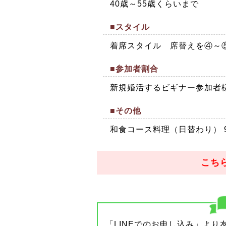
40歳～55歳くらいまで
■スタイル
着席スタイル 席替えを④～
■参加者割合
新規婚活するビギナー参加者様 
■その他
和食コース料理（日替わり） 
こち
「LINEでのお申し込み」よ