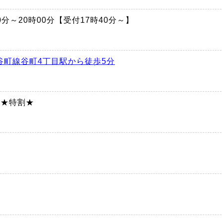
時00分～20時00分【受付17時40分～】
谷町線谷町4丁目駅から徒歩5分
0円★特割★