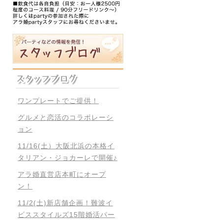
ワンプレートでご提供！
グルメと恋活のコラボレーシ
ョン
11/16(土）大阪北浜の本格イ
タリアン・ジョカーレで開催♪
アラ婚直営店本町にオープ
ン！
11/2(土)新店舗企画！難波イ
ビススタイルズ15階婚活パー