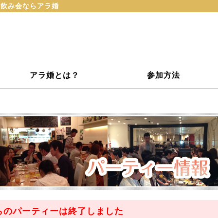
･･飲み会ならアラ婚
アラ婚とは？
参加方法
らのパーティーは
終了
しました