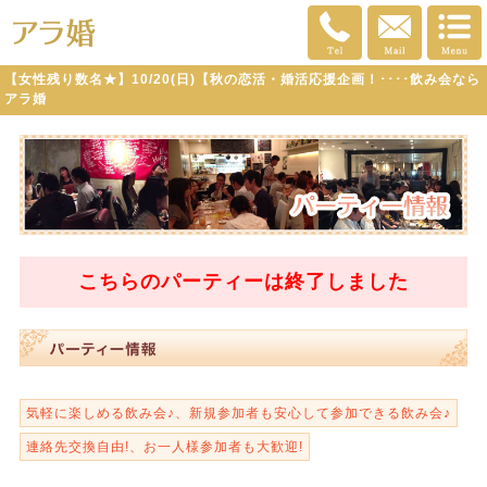
【女性残り数名★】10/20(日)【秋の恋活・婚活応援企画！････飲み会なら
アラ婚
こちらのパーティーは
終了
しました
気軽に楽しめる飲み会♪、新規参加者も安心して参加できる飲み会♪
連絡先交換自由!、お一人様参加者も大歓迎!