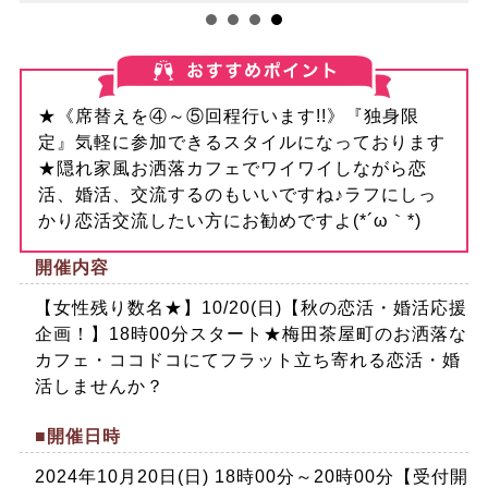
★《席替えを④～⑤回程行います!!》『独身限
定』気軽に参加できるスタイルになっております
★隠れ家風お洒落カフェでワイワイしながら恋
活、婚活、交流するのもいいですね♪ラフにしっ
かり恋活交流したい方にお勧めですよ(*´ω｀*)
開催内容
【女性残り数名★】10/20(日)【秋の恋活・婚活応援
企画！】18時00分スタート★梅田茶屋町のお洒落な
カフェ・ココドコにてフラット立ち寄れる恋活・婚
活しませんか？
■開催日時
2024年10月20日(日) 18時00分～20時00分【受付開