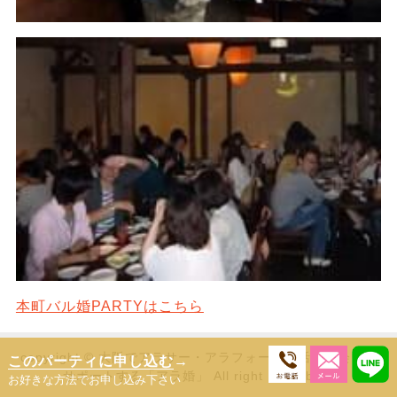
本町バル婚PARTYはこちら
copyright © 大阪でアラサー・アラフォーの婚活と出会いを
このパーティに申し込む
→
サポートする「アラ婚」 All right Reserbed.
お好きな方法でお申し込み下さい