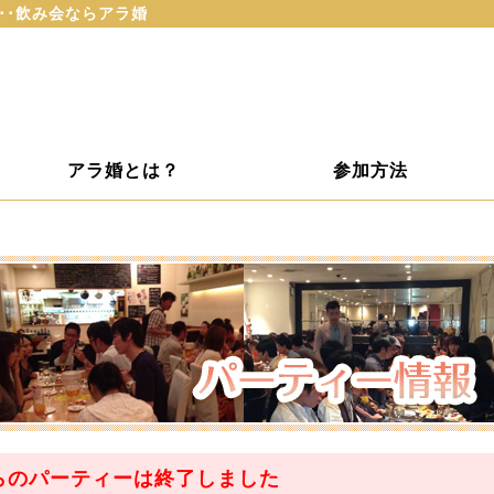
･･･飲み会ならアラ婚
アラ婚とは？
参加方法
らのパーティーは
終了
しました