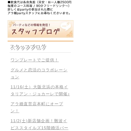
ワンプレートでご提供！
グルメと恋活のコラボレーシ
ョン
11/16(土）大阪北浜の本格イ
タリアン・ジョカーレで開催♪
アラ婚直営店本町にオープ
ン！
11/2(土)新店舗企画！難波イ
ビススタイルズ15階婚活パー