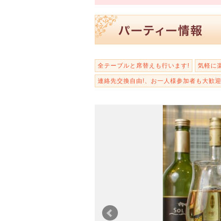
全テーブルと席替えも行います!
気軽に
連絡先交換自由!、お一人様参加者も大歓迎