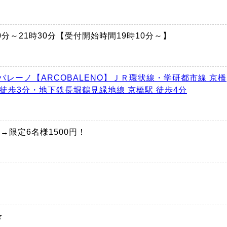
時30分～21時30分【受付開始時間19時10分～】
バレーノ【ARCOBALENO】ＪＲ環状線・学研都市線 京橋
 徒歩3分・地下鉄長堀鶴見緑地線 京橋駅 徒歩4分
0円→限定6名様1500円！
★