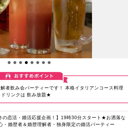
理解者飲み会パーティーです！ 本格イタリアンコース料理
トドリンクは 飲み放題★
【冬の恋活・婚活応援企画！】19時30分スタート★お洒落な
中心・婚歴者＆婚歴理解者・独身限定の婚活パーティー