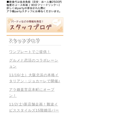
ワンプレートでご提供！
グルメと恋活のコラボレーシ
ョン
11/16(土）大阪北浜の本格イ
タリアン・ジョカーレで開催♪
アラ婚直営店本町にオープ
ン！
11/2(土)新店舗企画！難波イ
ビススタイルズ15階婚活パー