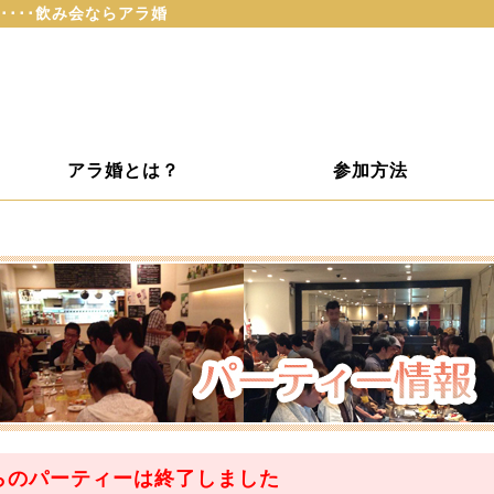
････飲み会ならアラ婚
アラ婚とは？
参加方法
らのパーティーは
終了
しました