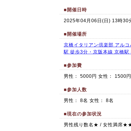
■開催日時
2025年04月06日(日) 13
■開催場所
京橋イタリアン倶楽部 アルコ
駅 徒歩3分・京阪本線 京橋駅
■参加費
男性： 5000円 女性： 1500
■参加人数
男性： 8名 女性： 8名
■現在の参加状況
男性残り数名★ / 女性満席★