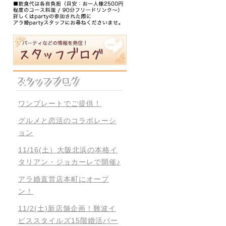
ワンプレートでご提供！
グルメと恋活のコラボレーシ
ョン
11/16(土）大阪北浜の本格イ
タリアン・ジョカーレで開催♪
アラ婚直営店本町にオープ
ン！
11/2(土)新店舗企画！難波イ
ビススタイルズ15階婚活パー