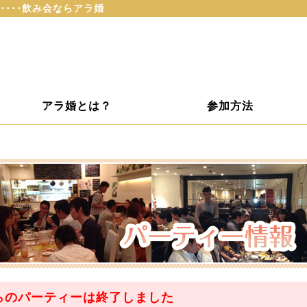
････飲み会ならアラ婚
アラ婚とは？
参加方法
らのパーティーは
終了
しました