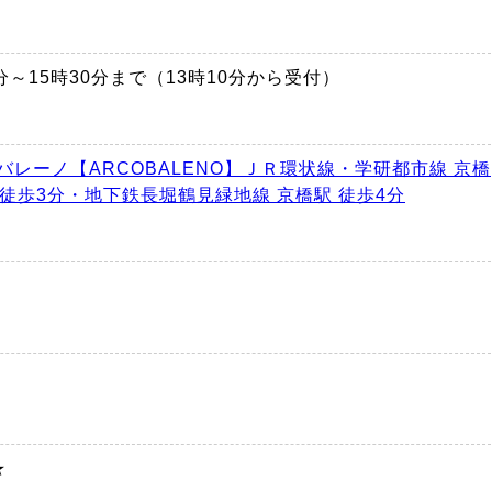
時30分～15時30分まで（13時10分から受付）
バレーノ【ARCOBALENO】ＪＲ環状線・学研都市線 京橋
 徒歩3分・地下鉄長堀鶴見緑地線 京橋駅 徒歩4分
円
★