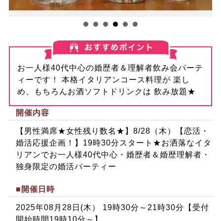
お一人様40代中心の婚歴者＆理解者飲み会パーテ
ィーです！ 本格イタリアンコース料理が 楽し
め、もちろんお酒ソフトドリンクは 飲み放題★
開催内容
【男性満席★女性残り数名★】8/28（木）【恋活・
婚活応援企画！】19時30分スタート★お洒落なイタ
リアンでお一人様40代中心・婚歴者＆婚歴理解者・
独身限定の婚活パーティー
■開催日時
2025年08月28日(木） 19時30分～21時30分【受付
開始時間19時10分～】