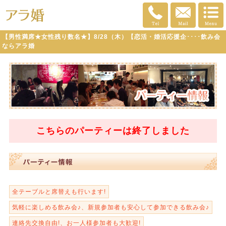
【男性満席★女性残り数名★】8/28（木）【恋活・婚活応援企････飲み会
ならアラ婚
こちらのパーティーは
終了
しました
全テーブルと席替えも行います!
気軽に楽しめる飲み会♪、新規参加者も安心して参加できる飲み会♪
連絡先交換自由!、お一人様参加者も大歓迎!