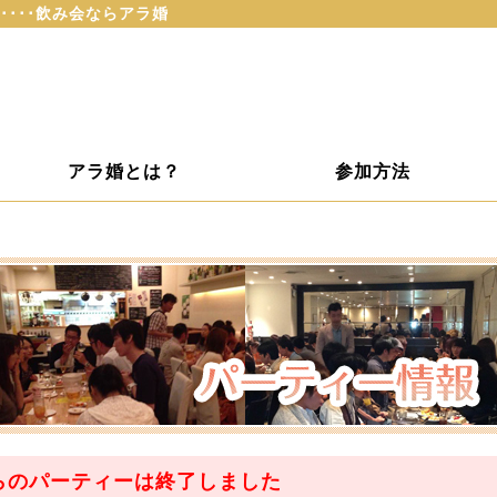
････飲み会ならアラ婚
アラ婚とは？
参加方法
らのパーティーは
終了
しました