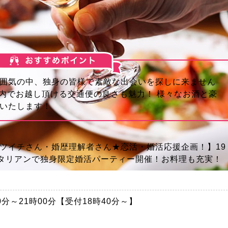
囲気の中、独身の皆様で素敵な出会いを探しに来ません
分内でお越し頂ける交通便の良さも魅力！ 様々なお酒と豪
いたします！
バツイチさん・婚歴理解者さん★恋活・婚活応援企画！】19
イタリアンで独身限定婚活パーティー開催！お料理も充実！
時00分～21時00分【受付18時40分～】