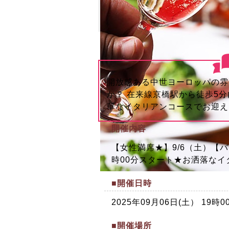
開放感ある中世ヨーロッパの雰
か？ 在来線京橋駅から徒歩5
華なイタリアンコースでお迎え
開催内容
【女性満席★】9/6（土）【
時00分スタート★お洒落な
■開催日時
2025年09月06日(土） 19
■開催場所