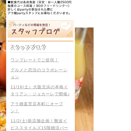
ワンプレートでご提供！
グルメと恋活のコラボレーシ
ョン
11/16(土）大阪北浜の本格イ
タリアン・ジョカーレで開催♪
アラ婚直営店本町にオープ
ン！
11/2(土)新店舗企画！難波イ
ビススタイルズ15階婚活パー