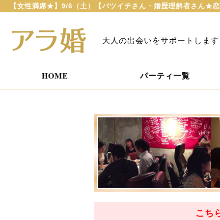
【女性満席★】9/6（土）【バツイチさん・婚歴理解者さん★恋
大人の出会いをサポートします
HOME
パーティ一覧
こち