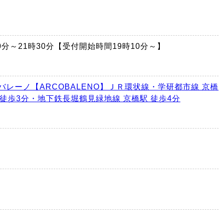
時30分～21時30分【受付開始時間19時10分～】
バレーノ【ARCOBALENO】ＪＲ環状線・学研都市線 京橋
 徒歩3分・地下鉄長堀鶴見緑地線 京橋駅 徒歩4分
円