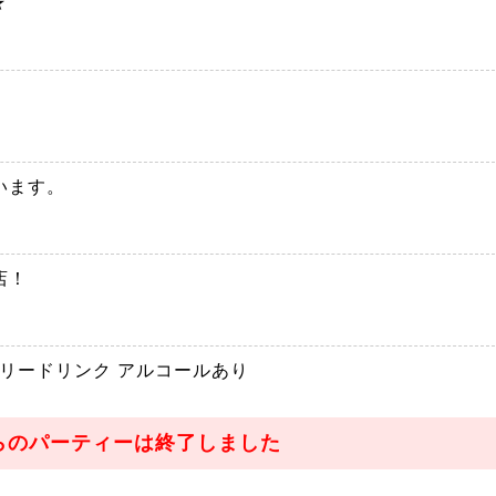
★
います。
店！
フリードリンク アルコールあり
らのパーティーは終了しました