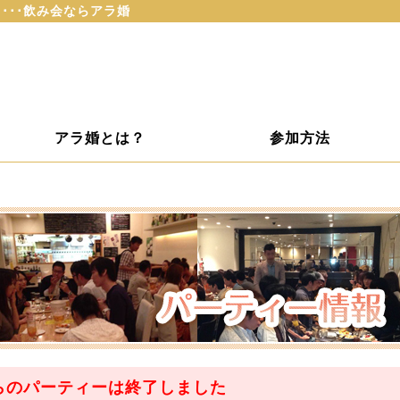
･･･飲み会ならアラ婚
アラ婚とは？
参加方法
らのパーティーは
終了
しました