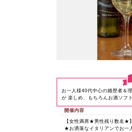
お一人様40代中心の婚歴者＆
が 楽しめ、もちろんお酒ソフ
開催内容
【女性満席★男性残り数名★】
★お洒落なイタリアンでお一