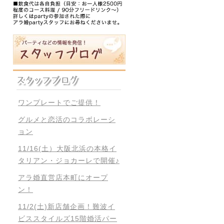
ワンプレートでご提供！
グルメと恋活のコラボレーシ
ョン
11/16(土）大阪北浜の本格イ
タリアン・ジョカーレで開催♪
アラ婚直営店本町にオープ
ン！
11/2(土)新店舗企画！難波イ
ビススタイルズ15階婚活パー