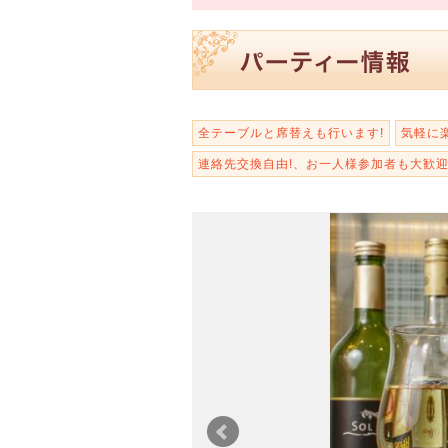
全テーブルと席替えも行います!
気軽に
連絡先交換自由!、お一人様参加者も大歓迎