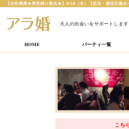
【女性満席★男性残り数名★】9/18（木）【恋活・婚活応援企･
大人の出会いをサポートします
HOME
パーティ一覧
こち