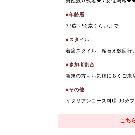
男性残り数名★ / 女性満席★
■年齢層
37歳～52歳くらいまで
■スタイル
着席スタイル 席替え数回行
■参加者割合
新規の方もお気軽に多くご来
■その他
イタリアンコース料理 90分
こち