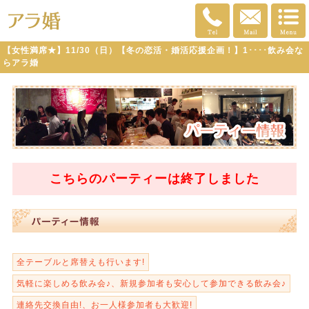
【女性満席★】11/30（日）【冬の恋活・婚活応援企画！】1････飲み会な
らアラ婚
こちらのパーティーは
終了
しました
全テーブルと席替えも行います!
気軽に楽しめる飲み会♪、新規参加者も安心して参加できる飲み会♪
連絡先交換自由!、お一人様参加者も大歓迎!