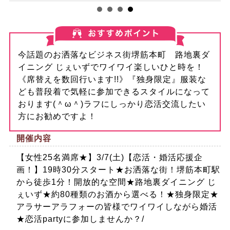
今話題のお洒落なビジネス街堺筋本町 路地裏ダ
イニング じぇいずでワイワイ楽しいひと時を！
《席替えを数回行います!!》『独身限定』服装な
ども普段着で気軽に参加できるスタイルになって
おります(＾ω＾)ラフにしっかり恋活交流したい
方にお勧めですよ！
開催内容
【女性25名満席★】3/7(土)【恋活・婚活応援企
画！】19時30分スタート★お洒落な街！堺筋本町駅
から徒歩1分！開放的な空間★路地裏ダイニング じ
ぇいず★約80種類のお酒から選べる！★独身限定★
アラサーアラフォーの皆様でワイワイしながら婚活
★恋活partyに参加しませんか？/