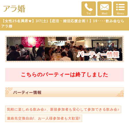
【女性25名満席★】3/7(土)【恋活・婚活応援企画！】19････飲み会なら
アラ婚
こちらのパーティーは
終了
しました
気軽に楽しめる飲み会♪、新規参加者も安心して参加できる飲み会♪
連絡先交換自由!、お一人様参加者も大歓迎!