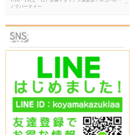
7/18・19(土・日）京橋イタリアン俱楽部アルコバレー
ノでパーテイー