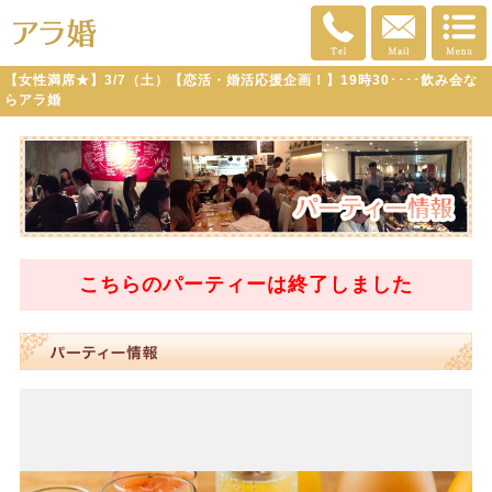
【女性満席★】3/7（土）【恋活・婚活応援企画！】19時30････飲み会な
らアラ婚
こちらのパーティーは
終了
しました