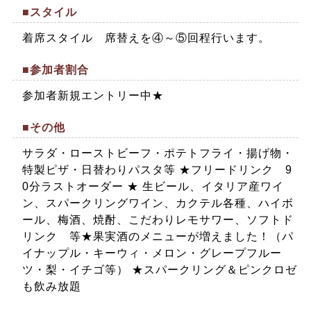
■スタイル
着席スタイル 席替えを④～⑤回程行います。
■参加者割合
参加者新規エントリー中★
■その他
サラダ・ローストビーフ・ポテトフライ・揚げ物・
特製ピザ・日替わりパスタ等 ★フリードリンク 9
0分ラストオーダー ★ 生ビール、イタリア産ワイ
ン、スパークリングワイン、カクテル各種、ハイボ
ール、梅酒、焼酎、こだわりレモサワー、ソフトド
リンク 等★果実酒のメニューが増えました！（パ
イナップル・キーウィ・メロン・グレープフルー
ツ・梨・イチゴ等） ★スパークリング＆ピンクロゼ
も飲み放題