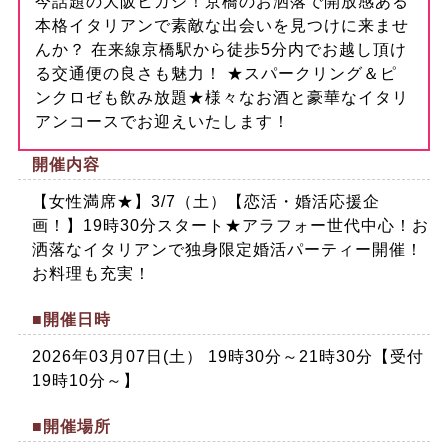
今話題の大阪ヒガシ！京橋のお洒落で開放感ある
本格イタリアンで素敵な出会いを見つけに来ませ
んか？ 在来線京橋駅から徒歩5分内でお越し頂け
る交通便の良さも魅力！ ★スパークリング＆ピ
ンクロゼも飲み放題★様々なお酒と豪華なイタリ
アンコースでお迎えいたします！
開催内容
【女性満席★】3/7（土）【恋活・婚活応援企
画！】19時30分スタート★アラフォー世代中心！お
洒落なイタリアンで独身限定婚活パーティー開催！
お料理も充実！
■開催日時
2026年03月07日(土） 19時30分～21時30分【受付
19時10分～】
■開催場所