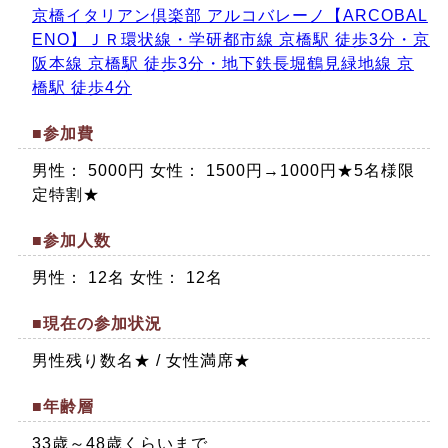
京橋イタリアン倶楽部 アルコバレーノ【ARCOBAL
ENO】ＪＲ環状線・学研都市線 京橋駅 徒歩3分・京
阪本線 京橋駅 徒歩3分・地下鉄長堀鶴見緑地線 京
橋駅 徒歩4分
■参加費
男性： 5000円 女性： 1500円→1000円★5名様限
定特割★
■参加人数
男性： 12名 女性： 12名
■現在の参加状況
男性残り数名★ / 女性満席★
■年齢層
33歳～48歳くらいまで