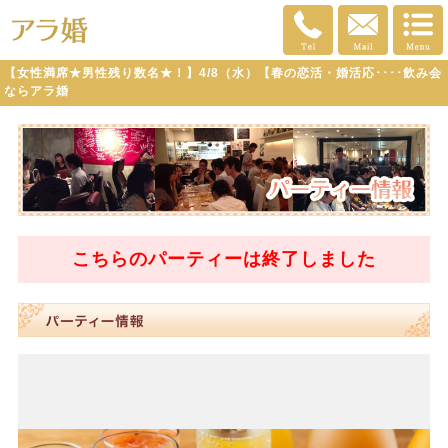
【女性満席★男性残り数名★！】4/8（水）【春の恋活・婚活応････飲み会
ならアラ婚
こちらのパーティーは
終了
しました