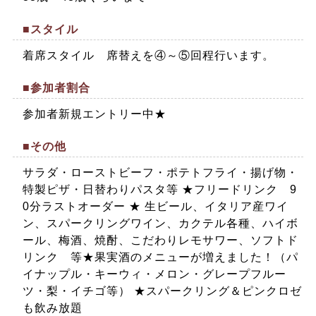
■スタイル
着席スタイル 席替えを④～⑤回程行います。
■参加者割合
参加者新規エントリー中★
■その他
サラダ・ローストビーフ・ポテトフライ・揚げ物・
特製ピザ・日替わりパスタ等 ★フリードリンク 9
0分ラストオーダー ★ 生ビール、イタリア産ワイ
ン、スパークリングワイン、カクテル各種、ハイボ
ール、梅酒、焼酎、こだわりレモサワー、ソフトド
リンク 等★果実酒のメニューが増えました！（パ
イナップル・キーウィ・メロン・グレープフルー
ツ・梨・イチゴ等） ★スパークリング＆ピンクロゼ
も飲み放題