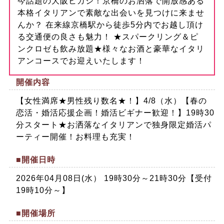
今話題の大阪ヒガシ！京橋のお洒落で開放感ある
本格イタリアンで素敵な出会いを見つけに来ませ
んか？ 在来線京橋駅から徒歩5分内でお越し頂け
る交通便の良さも魅力！ ★スパークリング＆ピ
ンクロゼも飲み放題★様々なお酒と豪華なイタリ
アンコースでお迎えいたします！
開催内容
【女性満席★男性残り数名★！】4/8（水）【春の
恋活・婚活応援企画！婚活ビギナー歓迎！】19時30
分スタート★お洒落なイタリアンで独身限定婚活パ
ーティー開催！お料理も充実！
■開催日時
2026年04月08日(水） 19時30分～21時30分【受付
19時10分～】
■開催場所