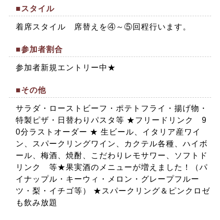
■スタイル
着席スタイル 席替えを④～⑤回程行います。
■参加者割合
参加者新規エントリー中★
■その他
サラダ・ローストビーフ・ポテトフライ・揚げ物・
特製ピザ・日替わりパスタ等 ★フリードリンク 9
0分ラストオーダー ★ 生ビール、イタリア産ワイ
ン、スパークリングワイン、カクテル各種、ハイボ
ール、梅酒、焼酎、こだわりレモサワー、ソフトド
リンク 等★果実酒のメニューが増えました！（パ
イナップル・キーウィ・メロン・グレープフルー
ツ・梨・イチゴ等） ★スパークリング＆ピンクロゼ
も飲み放題