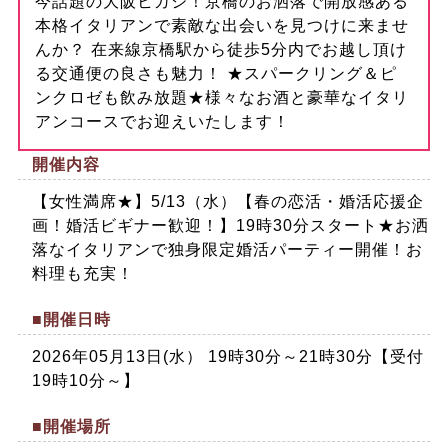
今話題の大阪ヒガシ！京橋のお洒落で開放感ある
本格イタリアンで素敵な出会いを見つけに来ませ
んか？ 在来線京橋駅から徒歩5分内でお越し頂け
る交通便の良さも魅力！ ★スパークリング＆ピ
ンクロゼも飲み放題★様々なお酒と豪華なイタリ
アンコースでお迎えいたします！
開催内容
【女性満席★】5/13（水）【春の恋活・婚活応援企
画！婚活ビギナー歓迎！】19時30分スタート★お洒
落なイタリアンで独身限定婚活パーティー開催！お
料理も充実！
■開催日時
2026年05月13日(水） 19時30分～21時30分【受付
19時10分～】
■開催場所