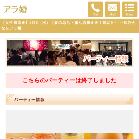
【女性満席★】5/13（水）【春の恋活・婚活応援企画！婚活ビ････飲み会
ならアラ婚
こちらのパーティーは
終了
しました