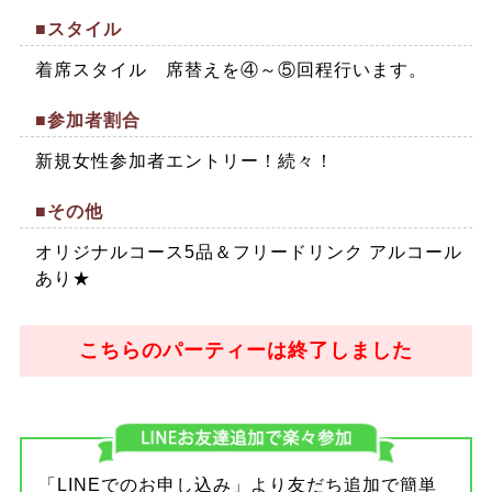
■スタイル
着席スタイル 席替えを④～⑤回程行います。
■参加者割合
新規女性参加者エントリー！続々！
■その他
オリジナルコース5品＆フリードリンク アルコール
あり★
こちらのパーティーは終了しました
「LINEでのお申し込み」より友だち追加で簡単