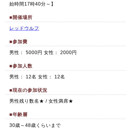
始時間17時40分～】
■開催場所
レッドウルフ
■参加費
男性： 5000円 女性： 2000円
■参加人数
男性： 12名 女性： 12名
■現在の参加状況
男性残り数名★ / 女性満席★
■年齢層
30歳～48歳くらいまで