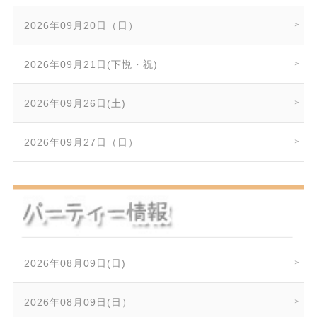
2026年09月20日（日）
2026年09月21日(下悦・祝)
2026年09月26日(土)
2026年09月27日（日）
2026年08月09日(日)
2026年08月09日(日）