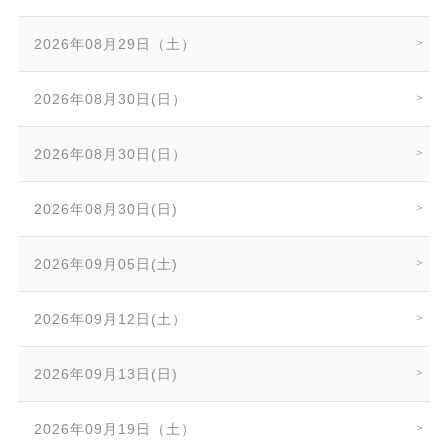
2026年08月29日（土）
2026年08月30日(日）
2026年08月30日(日）
2026年08月30日(日)
2026年09月05日(土)
2026年09月12日(土）
2026年09月13日(日)
2026年09月19日（土）