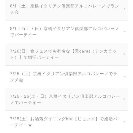
8/1（土）京橋イタリアン俱楽部アルコバレーノでラン
チ会
8/1・2(土・日）京橋イタリアン俱楽部アルコバレーノ
でパーテイー
7/26(日）食フェスでも有名な【天carat（テンカラッ
ト）】で婚活パーテイー
7/25（土）京橋イタリアン俱楽部アルコバレーノでラ
ンチ会
7/25・26(土・日）京橋イタリアン俱楽部アルコバレー
ノでパーテイー
7/25(土）お洒落ダイニングbar【じぇいず】で婚活パ
ーテイー★