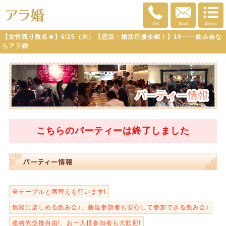
【女性残り数名★】6/25（木）【恋活・婚活応援企画！】19････飲み会な
らアラ婚
こちらのパーティーは
終了
しました
全テーブルと席替えも行います!
気軽に楽しめる飲み会♪、新規参加者も安心して参加できる飲み会♪
連絡先交換自由!、お一人様参加者も大歓迎!