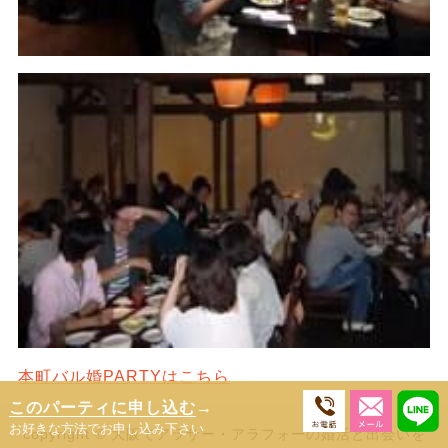
本町バル婚PARTYはこちら
このパーティに申し込む
→
お好きな方法でお申し込み下さい
copyright © 大阪でアラサー・アラフォーの婚活と出会いを