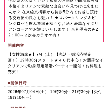
今話題の大阪ヒガシ！京橋のお洒落で開放感ある
本格イタリアンで素敵な出会いを見つけに来ませ
んか？ 在来線京橋駅から徒歩5分内でお越し頂け
る交通便の良さも魅力！ ★スパークリング＆ピ
ンクロゼも飲み放題★様々なお酒と豪華なイタリ
アンコースでお迎えいたします！ ※希望者のみ2
2：00～２次会カラオケ有！
開催内容
【女性満席★】7/4（土）【恋活・婚活応援企
画！】19時30分スタート★４０代中心！お洒落なイ
タリアンで独身限定婚活パーティー開催！お料理も
充実！
■開催日時
2026年07月04日(土） 19時30分～21時30分【受付
19時10分～】