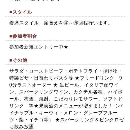
■スタイル
着席スタイル 席替えを④～⑤回程行います。
■参加者割合
参加者新規エントリー中★
■その他
サラダ・ローストビーフ・ポテトフライ・揚げ物・
特製ピザ・日替わりパスタ等 ★フリードリンク 9
0分ラストオーダー ★ 生ビール、イタリア産ワイ
ン、スパークリングワイン、カクテル各種、ハイボ
ール、梅酒、焼酎、こだわりレモサワー、ソフトド
リンク 等★果実酒のメニューが増えました！（パ
イナップル・キーウィ・メロン・グレープフルー
ツ・梨・イチゴ等） ★スパークリング＆ピンクロゼ
も飲み放題