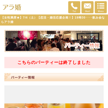
【女性満席★】7/4（土）【恋活・婚活応援企画！】19時30････飲み会な
らアラ婚
こちらのパーティーは
終了
しました