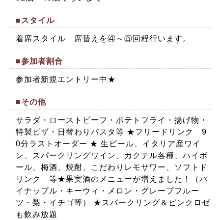
■スタイル
着席スタイル 席替えを④～⑤回程行います。
■参加者割合
参加者新規エントリー中★
■その他
サラダ・ローストビーフ・ポテトフライ・揚げ物・
特製ピザ・日替わりパスタ等 ★フリードリンク 9
0分ラストオーダー ★ 生ビール、イタリア産ワイ
ン、スパークリングワイン、カクテル各種、ハイボ
ール、梅酒、焼酎、こだわりレモサワー、ソフトド
リンク 等★果実酒のメニューが増えました！（パ
イナップル・キーウィ・メロン・グレープフルー
ツ・梨・イチゴ等） ★スパークリング＆ピンクロゼ
も飲み放題