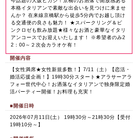
今話題の大阪ヒガシ！京橋のお洒落で開放感ある
本格イタリアンで素敵な出会いを見つけに来ませ
んか？ 在来線京橋駅から徒歩5分内でお越し頂け
る交通便の良さも魅力！ ★スパークリング＆ピ
ンクロゼも飲み放題★様々なお酒と豪華なイタリ
アンコースでお迎えいたします！ ※希望者のみ2
2：00～２次会カラオケ有！
開催内容
【女性満席★女性新規多数！】7/11（土）【恋活・
婚活応援企画！】19時30分スタート★アラサーアラ
フォー世代中心！お洒落なイタリアンで独身限定婚
活パーティー開催！お料理も充実！
■開催日時
2026年07月11日(土） 19時30分～21時30分【受付
19時10分～】