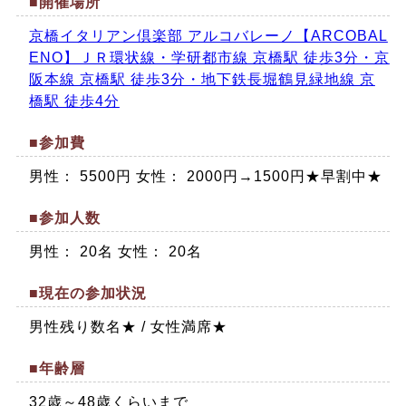
■開催場所
京橋イタリアン倶楽部 アルコバレーノ【ARCOBAL
ENO】ＪＲ環状線・学研都市線 京橋駅 徒歩3分・京
阪本線 京橋駅 徒歩3分・地下鉄長堀鶴見緑地線 京
橋駅 徒歩4分
■参加費
男性： 5500円 女性： 2000円→1500円★早割中★
■参加人数
男性： 20名 女性： 20名
■現在の参加状況
男性残り数名★ / 女性満席★
■年齢層
32歳～48歳くらいまで