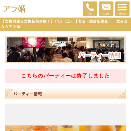
【女性満席★女性新規多数！】7/11（土）【恋活・婚活応援企････飲み会
ならアラ婚
こちらのパーティーは
終了
しました