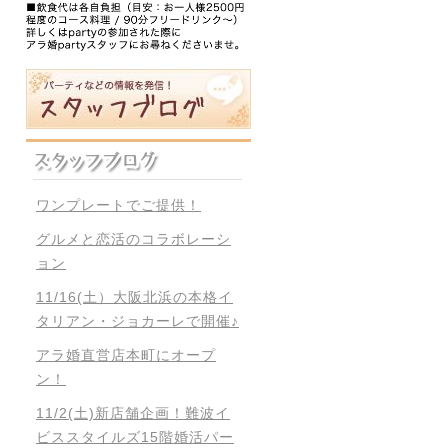
ワンプレートでご提供！
グルメと恋活のコラボレーシ
ョン
11/16(土）大阪北浜の本格イ
タリアン・ジョカーレで開催♪
アラ婚直営店本町にオープ
ン！
11/2(土)新店舗企画！難波イ
ビススタイルズ15階婚活パー