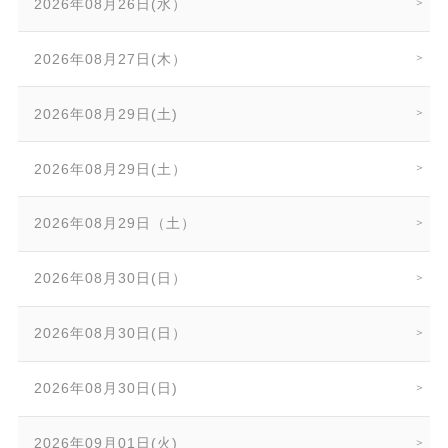
2026年08月26日(水）
2026年08月27日(木）
2026年08月29日(土)
2026年08月29日(土）
2026年08月29日（土）
2026年08月30日(日）
2026年08月30日(日）
2026年08月30日(日)
2026年09月01日(火)