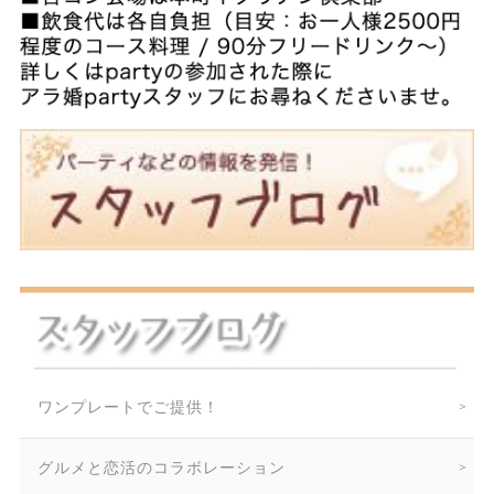
ワンプレートでご提供！
グルメと恋活のコラボレーション