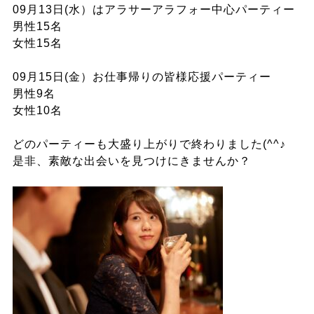
09月13日(水）はアラサーアラフォー中心パーティー
男性15名
女性15名
09月15日(金）お仕事帰りの皆様応援パーティー
男性9名
女性10名
どのパーティーも大盛り上がりで終わりました(^^♪
是非、素敵な出会いを見つけにきませんか？