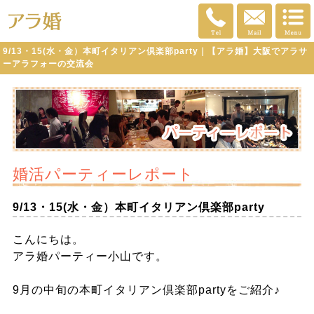
9/13・15(水・金）本町イタリアン倶楽部party｜【アラ婚】大阪でアラサ
ーアラフォーの交流会
婚活パーティーレポート
9/13・15(水・金）本町イタリアン倶楽部party
こんにちは。
アラ婚パーティー小山です。
9月の中旬の本町イタリアン倶楽部partyをご紹介♪