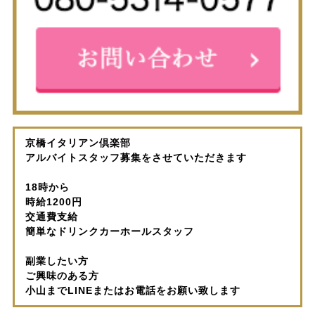
京橋イタリアン倶楽部
アルバイトスタッフ募集をさせていただきます
18時から
時給1200円
交通費支給
簡単なドリンクカーホールスタッフ
副業したい方
ご興味のある方
小山までLINEまたはお電話をお願い致します