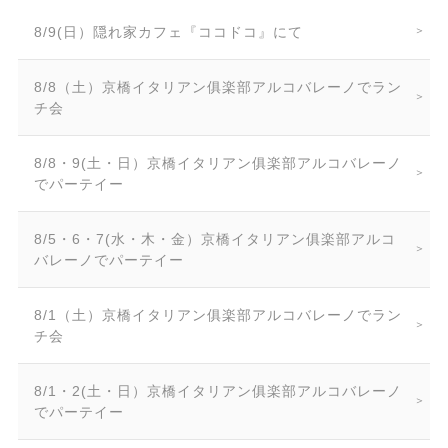
8/9(日）隠れ家カフェ『ココドコ』にて
8/8（土）京橋イタリアン俱楽部アルコバレーノでラン
チ会
8/8・9(土・日）京橋イタリアン俱楽部アルコバレーノ
でパーテイー
8/5・6・7(水・木・金）京橋イタリアン俱楽部アルコ
バレーノでパーテイー
8/1（土）京橋イタリアン俱楽部アルコバレーノでラン
チ会
8/1・2(土・日）京橋イタリアン俱楽部アルコバレーノ
でパーテイー