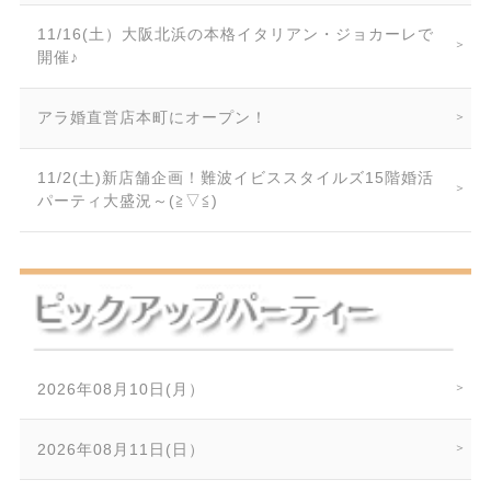
11/16(土）大阪北浜の本格イタリアン・ジョカーレで
開催♪
アラ婚直営店本町にオープン！
11/2(土)新店舗企画！難波イビススタイルズ15階婚活
パーティ大盛況～(≧▽≦)
2026年08月10日(月）
2026年08月11日(日）