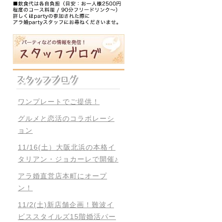
ワンプレートでご提供！
グルメと恋活のコラボレーシ
ョン
11/16(土）大阪北浜の本格イ
タリアン・ジョカーレで開催♪
アラ婚直営店本町にオープ
ン！
11/2(土)新店舗企画！難波イ
ビススタイルズ15階婚活パー