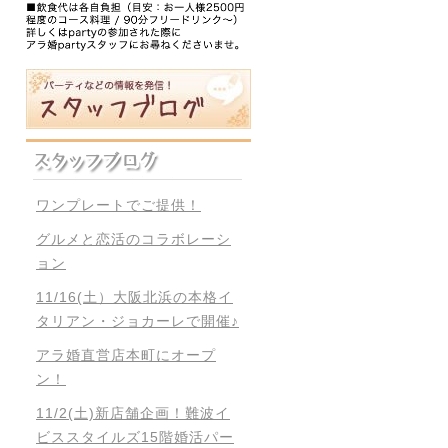
ワンプレートでご提供！
グルメと恋活のコラボレーシ
ョン
11/16(土）大阪北浜の本格イ
タリアン・ジョカーレで開催♪
アラ婚直営店本町にオープ
ン！
11/2(土)新店舗企画！難波イ
ビススタイルズ15階婚活パー