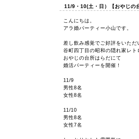
11/9・10(土・日）【おやじ
こんにちは。
アラ婚パーティー小山です。
差し飲み感覚でご好評をいただ
谷町四丁目の昭和の隠れ家レト
おやじの台所はらだにて
婚活パーティーを開催！
11/9
男性8名
女性8名
11/10
男性8名
女性7名