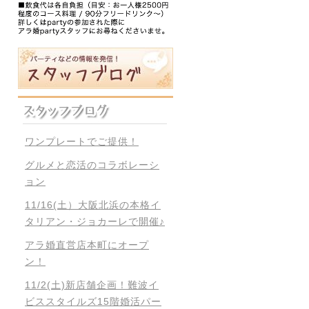
ワンプレートでご提供！
グルメと恋活のコラボレーシ
ョン
11/16(土）大阪北浜の本格イ
タリアン・ジョカーレで開催♪
アラ婚直営店本町にオープ
ン！
11/2(土)新店舗企画！難波イ
ビススタイルズ15階婚活パー