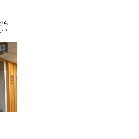
がら
か？