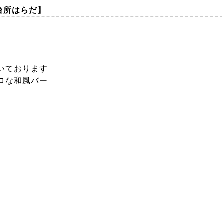
の台所はらだ】
いております
ロな和風バー