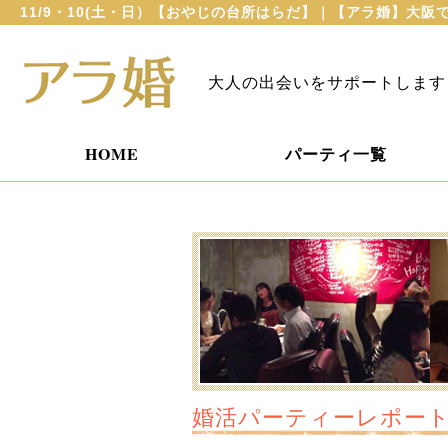
11/9・10(土・日）【おやじの台所はらだ】｜【アラ婚】大
大人の出会いをサポートします
HOME
パーティ一覧
婚活パーティーレポー