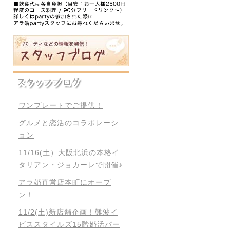
ワンプレートでご提供！
グルメと恋活のコラボレーシ
ョン
11/16(土）大阪北浜の本格イ
タリアン・ジョカーレで開催♪
アラ婚直営店本町にオープ
ン！
11/2(土)新店舗企画！難波イ
ビススタイルズ15階婚活パー