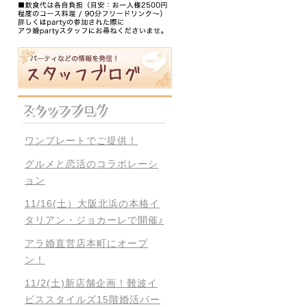
ワンプレートでご提供！
グルメと恋活のコラボレーシ
ョン
11/16(土）大阪北浜の本格イ
タリアン・ジョカーレで開催♪
アラ婚直営店本町にオープ
ン！
11/2(土)新店舗企画！難波イ
ビススタイルズ15階婚活パー