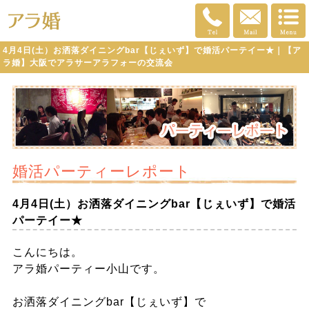
4月4日(土）お洒落ダイニングbar【じぇいず】で婚活パーテイー★｜【ア
ラ婚】大阪でアラサーアラフォーの交流会
婚活パーティーレポート
4月4日(土）お洒落ダイニングbar【じぇいず】で婚活
パーテイー★
こんにちは。
アラ婚パーティー小山です。
お洒落ダイニングbar【じぇいず】で