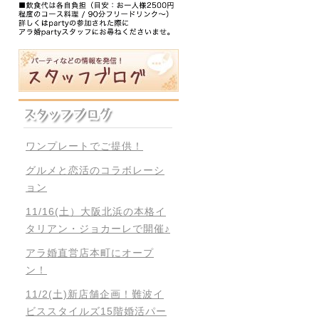
ワンプレートでご提供！
グルメと恋活のコラボレーシ
ョン
11/16(土）大阪北浜の本格イ
タリアン・ジョカーレで開催♪
アラ婚直営店本町にオープ
ン！
11/2(土)新店舗企画！難波イ
ビススタイルズ15階婚活パー