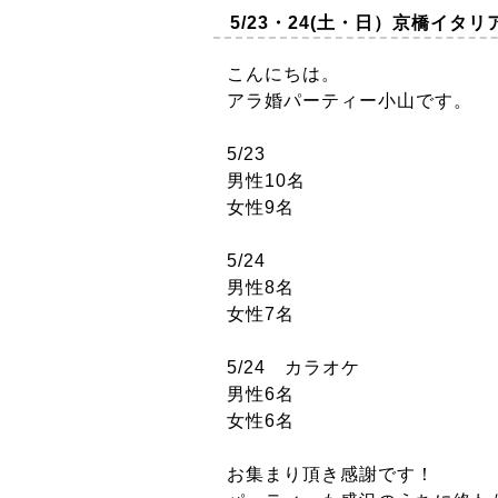
5/23・24(土・日）京橋イ
こんにちは。
アラ婚パーティー小山です。
5/23
男性10名
女性9名
5/24
男性8名
女性7名
5/24 カラオケ
男性6名
女性6名
お集まり頂き感謝です！