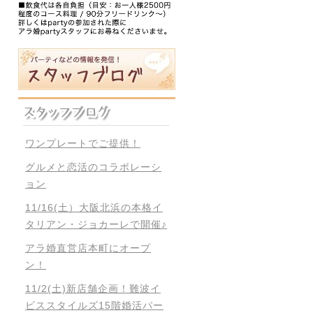
ワンプレートでご提供！
グルメと恋活のコラボレーシ
ョン
11/16(土）大阪北浜の本格イ
タリアン・ジョカーレで開催♪
アラ婚直営店本町にオープ
ン！
11/2(土)新店舗企画！難波イ
ビススタイルズ15階婚活パー