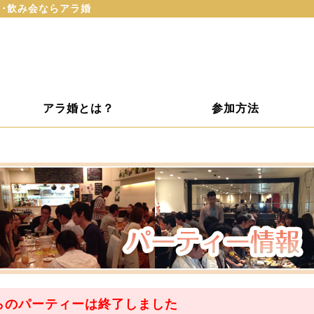
･･飲み会ならアラ婚
アラ婚とは？
参加方法
らのパーティーは
終了
しました