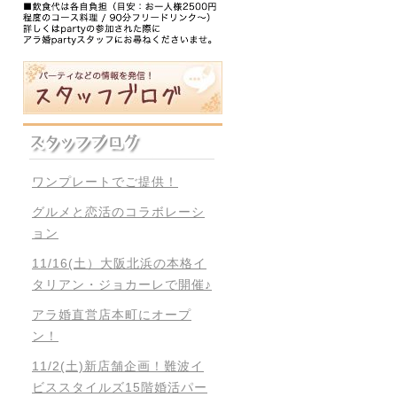
ワンプレートでご提供！
グルメと恋活のコラボレーシ
ョン
11/16(土）大阪北浜の本格イ
タリアン・ジョカーレで開催♪
アラ婚直営店本町にオープ
ン！
11/2(土)新店舗企画！難波イ
ビススタイルズ15階婚活パー