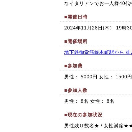
なイタリアンでお一人様40
■開催日時
2024年11月28日(木） 19
■開催場所
地下鉄御堂筋線本町駅から 徒
■参加費
男性： 5000円 女性： 1500
■参加人数
男性： 8名 女性： 8名
■現在の参加状況
男性残り数名★ / 女性満席★