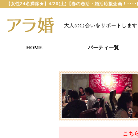
【女性24名満席★】4/26(土)【春の恋活・婚活応援企画！･･･
大人の出会いをサポートします
HOME
パーティ一覧
こち