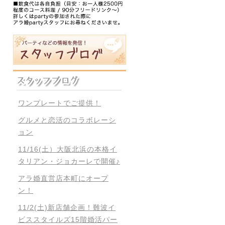
ワンプレートでご提供！
グルメと恋活のコラボレーシ
ョン
11/16(土）大阪北浜の本格イ
タリアン・ジョカーレで開催♪
アラ婚直営店本町にオープ
ン！
11/2(土)新店舗企画！難波イ
ビススタイルズ15階婚活パー