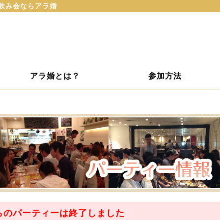
･飲み会ならアラ婚
アラ婚とは？
参加方法
らのパーティーは
終了
しました